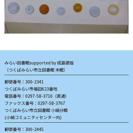
みらい図書館supported by 成島建設
（つくばみらい市立図書館 本館）
郵便番号：300-2341
つくばみらい市福田623番地
電話番号：
0297-58-3710（直通）
ファックス番号：0297-58-3767
つくばみらい市立図書館 小絹分館
(小絹コミュニティセンター内)
郵便番号：300-2445