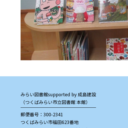
みらい図書館supported by 成島建設
（つくばみらい市立図書館 本館）
郵便番号：300-2341
つくばみらい市福田623番地