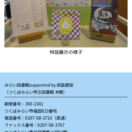
特設展示の様子
みらい図書館supported by 成島建設
（つくばみらい市立図書館 本館）
郵便番号：300-2341
つくばみらい市福田623番地
電話番号：
0297-58-3710（直通）
ファックス番号：0297-58-3767
つくばみらい市立図書館 小絹分館