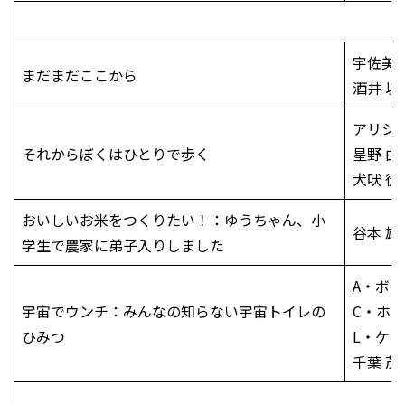
宇佐美 
まだまだここから
酒井 以
アリシ
それからぼくはひとりで歩く
星野 由
犬吠 徒
おいしいお米をつくりたい！：ゆうちゃん、小
谷本 雄
学生で農家に弟子入りしました
A・ボ
宇宙でウンチ：みんなの知らない宇宙トイレの
C・ホ
ひみつ
L・ケ
千葉 茂