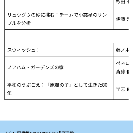
杉田 七
リュウグウの砂に挑む：チームで小惑星のサン
伊藤 元
プルを分析
スウィッシュ！
藤ノ木 
ペネロ
ノアハム・ガーデンズの家
斎藤 倫
平和のうぶごえ：「原爆の子」として生きた80
早志 百
年
みらい図書館supported by 成島建設