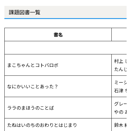
課題図書一覧
書名
村上 し
まこちゃんとコトバロボ
たんじ
ミーシ
なにかいいことあった？
石津 ち
グレー
ララのまほうのことば
やの 
たねはいのちのおわりとはじまり
鈴木 純