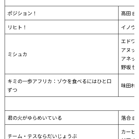
ポジション！
高田 由
リヒト！
イノウ
エドワ
アヌッ
ミシュカ
アネッ
野坂 悦
キミの一歩アフリカ：ゾウを食べるにはひと口
味田村 
ずつ
君の火がゆらめいている
落合 由
カービ
チーム・テスならだいじょうぶ