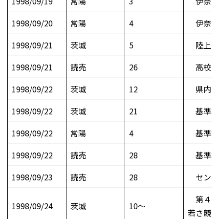
1998/09/19
常陽
3
伊奈、
1998/09/20
常陽
4
伊奈町
1998/09/21
茨城
5
陸上 
1998/09/21
読売
26
高校サ
1998/09/22
茨城
12
県内の
1998/09/22
茨城
21
基準地
1998/09/22
常陽
4
基準地
1998/09/22
読売
28
基準地
1998/09/23
読売
28
センバ
第４回
1998/09/24
茨城
10～
若さ競演