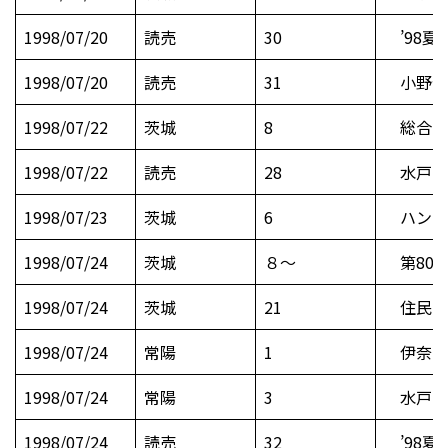
1998/07/20
読売
30
’98夏
1998/07/20
読売
31
小野伸
1998/07/22
茨城
8
総合力
1998/07/22
読売
28
水戸市
1998/07/23
茨城
6
ハンド
1998/07/24
茨城
８～
第80回
1998/07/24
茨城
21
住民サ
1998/07/24
常陽
1
伊奈 
1998/07/24
常陽
3
水戸市
1998/07/24
読売
32
’98夏