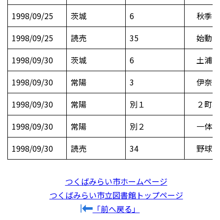
1998/09/25
茨城
6
秋季関
1998/09/25
読売
35
始動′9
1998/09/30
茨城
6
土浦三
1998/09/30
常陽
3
伊奈、
1998/09/30
常陽
別１
２町村
1998/09/30
常陽
別２
一体的
1998/09/30
読売
34
野球 
つくばみらい市ホームページ
つくばみらい市立図書館トップページ
「前へ戻る」