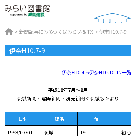
>
新聞記事にみるつくばみらい＆TX
>
伊奈H10.7-9
伊奈H10.7-9
伊奈H10.4-6
伊奈H10.10-12
一覧
平成10年7月～9月
茨城新聞・常陽新聞・読売新聞＜茨城版＞より
日付
誌名
面
1998/07/01
茨城
19
初心忘