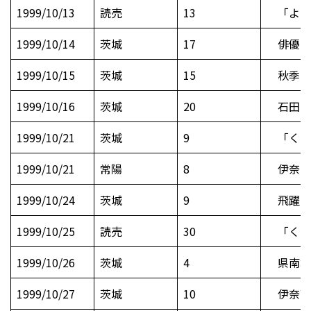
1999/10/13
読売
13
「よみ
1999/10/14
茨城
17
俳優の津
1999/10/15
茨城
15
秋季国体
1999/10/16
茨城
20
石田三成
1999/10/21
茨城
9
「くま
1999/10/21
常陽
8
伊奈町俳
1999/10/24
茨城
9
飛躍誓
1999/10/25
読売
30
「くま
1999/10/26
茨城
4
県南地
1999/10/27
茨城
10
伊奈高