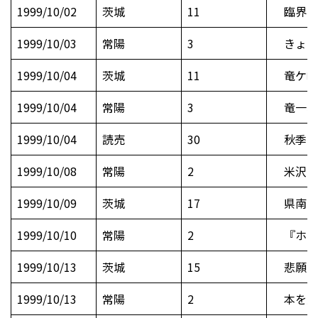
1999/10/02
茨城
11
臨界事
1999/10/03
常陽
3
きょう
1999/10/04
茨城
11
竜ケ崎
1999/10/04
常陽
3
竜一、
1999/10/04
読売
30
秋季関
1999/10/08
常陽
2
米沢 
1999/10/09
茨城
17
県南政
1999/10/10
常陽
2
『ホーム
1999/10/13
茨城
15
悲願の
1999/10/13
常陽
2
本を大