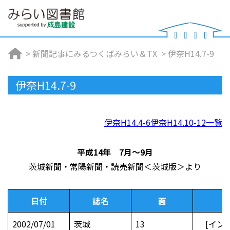
>
新聞記事にみるつくばみらい＆TX
>
伊奈H14.7-9
伊奈H14.7-9
伊奈H14.4-6
伊奈H14.10-12
一覧
平成14年 7月～9月
茨城新聞・常陽新聞・読売新聞＜茨城版＞より
日付
誌名
面
2002/07/01
茨城
13
[インタ