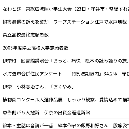
なわとび 常総広域圏小学生大会（23日・守谷市・常総すれ
損害賠償の訴えを棄却 ワープステーション江戸で水戸地裁
県立高校最終志願者数
2003年度県立高校入学志願者数
伊奈町 図書館講演会「おっと、痛快 絵本の読み語りの旅
水海道市合併住民アンケート 「特例法期限内」34.2％ 守
伊奈 小林春治さん．「おくやみ」
植物画コンクール入選作品展 しっかり観察、愛情込めて描
原告側が５人控訴 伊奈の出資金返還訴訟
絵本・童話は音読が一番 絵本作家の飯野和好さん 股旅姿