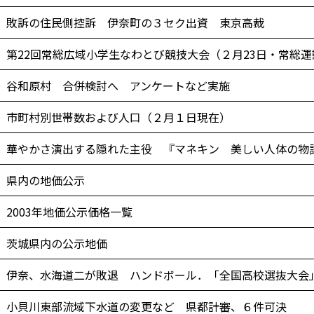
敗訴の住民側控訴 伊奈町の３セク出資 東京高裁
第22回常総広域小学生なわとび競技大会（２月23日・常総運
谷和原村 合併検討へ アンケートなど実施
市町村別世帯数および人口（２月１日現在）
華やかさ演出する隠れた主役 『マネキン 美しい人体の物
県内の地価公示
2003年地価公示価格一覧
茨城県内の公示地価
伊奈、水海道二が敗退 ハンドボール．「全国高校選抜大会
小貝川東部流域下水道の変更など 県都計審、６件可決