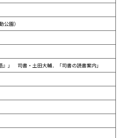
動公園）
語』」 司書・土田大輔．「司書の読書案内」
」