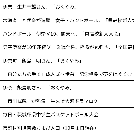
伊奈 生井幸雄さん．「おくやみ」
水海道二と伊奈が連勝 女子・ハンドボール．「県高校新人
ハンドボール 伊奈Ｖ10、関東へ．「県高校新人大会」
男子伊奈が10年連続Ｖ ３戦全勝、揺るがぬ強さ．「全国高
伊奈町 飯島 明さん．「おくやみ」
「自分たちの手で」成人式～伊奈 記念植樹で夢をはぐくむ
伊奈 飯島明さん．「おくやみ」
「市川武蔵」が熱演 牛久で大河ドラマロケ
毎日・茨城杯県中学生バスケットボール大会
市町村別世帯数および人口（12月１日現在）