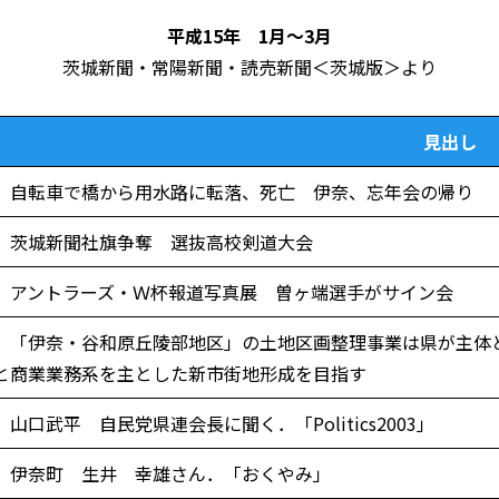
平成15年 1月～3月
茨城新聞・常陽新聞・読売新聞＜茨城版＞より
見出し
自転車で橋から用水路に転落、死亡 伊奈、忘年会の帰り
茨城新聞社旗争奪 選抜高校剣道大会
アントラーズ・Ｗ杯報道写真展 曽ヶ端選手がサイン会
「伊奈・谷和原丘陵部地区」の土地区画整理事業は県が主体
と商業業務系を主とした新市街地形成を目指す
山口武平 自民党県連会長に聞く．「Politics2003」
伊奈町 生井 幸雄さん．「おくやみ」