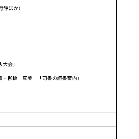
育館ほか）
抜大会」
書・柳橋 真美 「司書の読書案内」