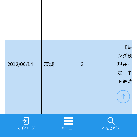
【県全
ング観測
2012/06/14
茨城
2
現在) 
定 単位
ト毎時
マイページ
メニュー
本をさがす