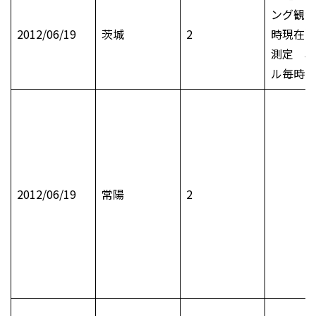
ング観測
2012/06/19
茨城
2
時現在）
測定 単
ル毎時
2012/06/19
常陽
2