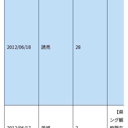
2012/06/18
読売
28
【県全
ング観測
2012/06/17
茨城
2
時現在）