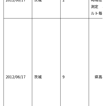
測定 単
ルト毎時
2012/06/17
茨城
9
県高校