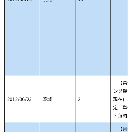
【県全
ング観測
2012/06/23
茨城
2
現在) 
定 単位
ト毎時
【県全