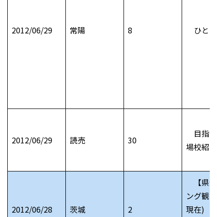
2012/06/29
常陽
8
ひと十
目指せ
2012/06/29
読売
30
場校紹介
【県全
ング観測
2012/06/28
茨城
2
現在) 