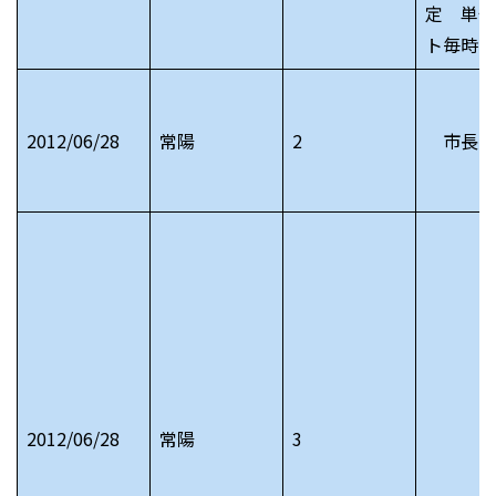
定 単位
ト毎時
2012/06/28
常陽
2
市長日
2012/06/28
常陽
3