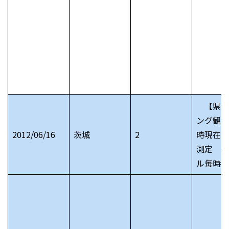
【県全
ング観測
2012/06/16
茨城
2
時現在）
測定 単
ル毎時