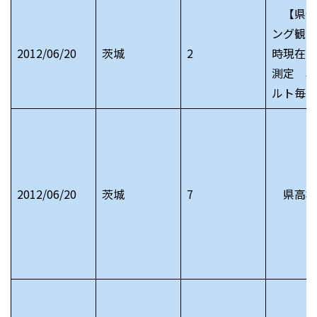
【県全
ング観測
2012/06/20
茨城
2
時現在）
測定 単
ルト毎時
2012/06/20
茨城
7
県高校