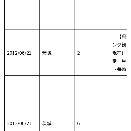
【県全
ング観測
2012/06/21
茨城
2
現在) 
定 単位
ト毎時
2012/06/21
茨城
6