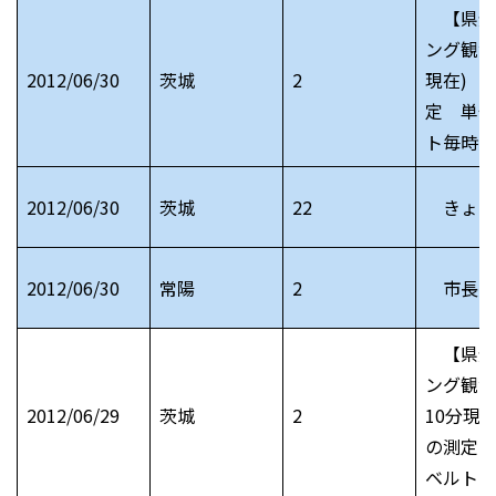
【県全
ング観測
2012/06/30
茨城
2
現在) 
定 単位
ト毎時
2012/06/30
茨城
22
きょう
2012/06/30
常陽
2
市長日
【県全
ング観測
2012/06/29
茨城
2
10分現
の測定 
ベルト毎