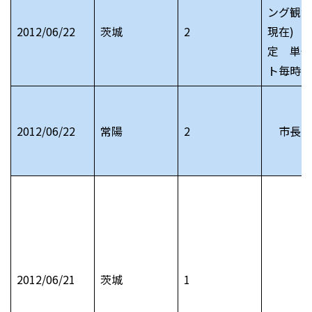
ング観測
2012/06/22
茨城
2
現在) 
定 単位
ト毎時
2012/06/22
常陽
2
市長日
2012/06/21
茨城
1