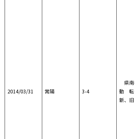
県南教
2014/03/31
常陽
3-4
動 転任
新、旧、