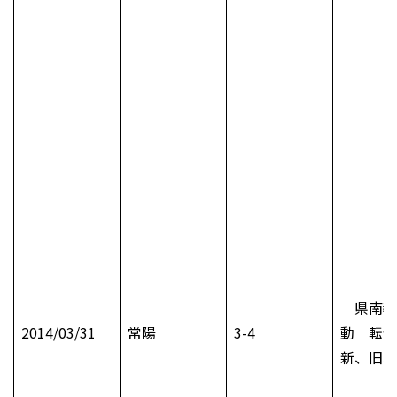
県南教
2014/03/31
常陽
3-4
動 転任
新、旧、