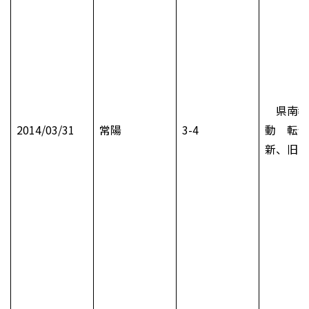
県南教
2014/03/31
常陽
3-4
動 転任
新、旧、