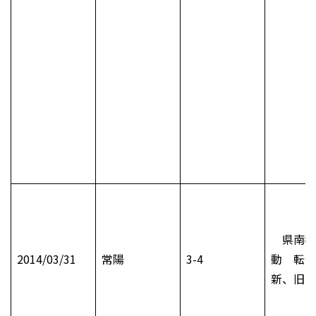
県南教
2014/03/31
常陽
3-4
動 転任
新、旧、