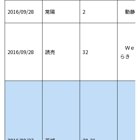
2016/09/28
常陽
2
動静 
Ｗｅｄ
2016/09/28
読売
32
らき ひ