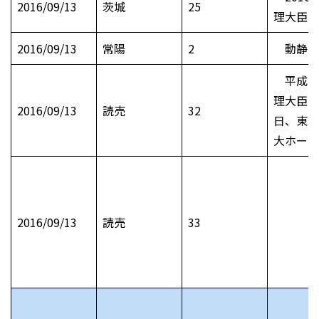
2016/09/13
茨城
25
理大臣表
2016/09/13
常陽
2
動静 
平成2
理大臣表
2016/09/13
読売
32
日、東京
大ホール
2016/09/13
読売
33