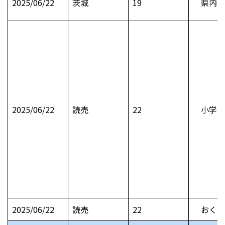
2025/06/22
茨城
19
県内お
2025/06/22
読売
22
小学生
2025/06/22
読売
22
おくや