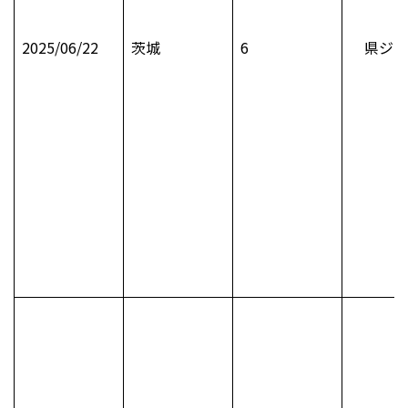
2025/06/22
茨城
6
県ジュ