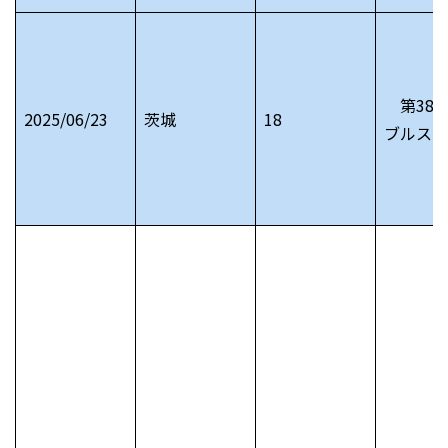
第38
2025/06/23
茨城
18
ブルスオ