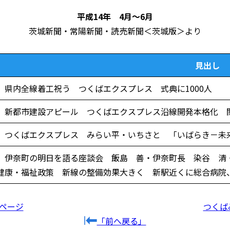
平成14年 4月～6月
茨城新聞・常陽新聞・読売新聞＜茨城版＞より
見出し
県内全線着工祝う つくばエクスプレス 式典に1000人
新都市建設アピール つくばエクスプレス沿線開発本格化 
つくばエクスプレス みらい平・いちさと 「いばらき－未
伊奈町の明日を語る座談会 飯島 善・伊奈町長 染谷 清
健康・福祉政策 新線の整備効果大きく 新駅近くに総合病院
ページ
つくば
「前へ戻る」