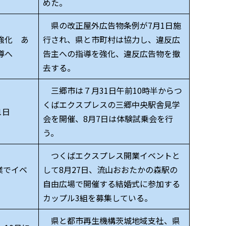
めた。
県の改正屋外広告物条例が7月1日施
強化 あ
行され、県と市町村は協力し、違反広
導へ
告主への指導を強化、違反広告物を撤
去する。
三郷市は７月31日午前10時半からつ
くばエクスプレスの三郷中央駅舎見学
1日
会を開催、8月7日は体験試乗会を行
う。
つくばエクスプレス開業イベントと
業でイベ
して8月27日、流山おおたかの森駅の
自由広場で開催する結婚式に参加する
カップル3組を募集している。
県と都市再生機構茨城地域支社、県