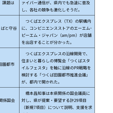
 課題は
ァイバー通信が、県内でも急速に普及
し、各社の競争も激化しそうだ。
つくばエクスプレス（TX）の駅構内
くばと守谷
に、コンビニエンスストアのエーエム･
ピーエム・ジャパン（am/pm）が店舗
を出店することが分かった。
つくばエクスプレスの沿線開発で、
住まいと暮らしの博覧会「つくばスタ
田園都市
イルフェスタ」を軸に沿線のPR戦略を
検討する「つくば田園都市推進会議」
が、都内で開かれた。
橋本昌知事は本県関係の国会議員に
関係国会
対し、県が提案・要望する計29項目
（新規7項目）について説明、支援を求