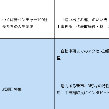
つくば発ベンチャー100社
「追い出され運」のいい男
社長たちの人生劇場
士事務所 代表取締役・林 
自動車研までのアクセス道
里
活力ある新市へ3町村の特
岩瀬町特集
用 中田裕町長にインタビュ