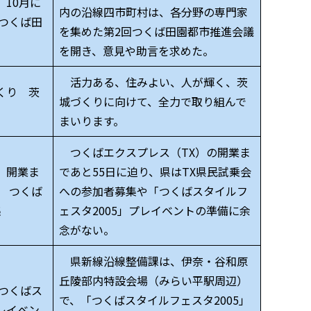
10月に
内の沿線四市町村は、各分野の専門家
つくば田
を集めた第2回つくば田園都市推進会議
を開き、意見や助言を求めた。
活力ある、住みよい、人が輝く、茨
くり 茨
城づくりに向けて、全力で取り組んで
まいります。
つくばエクスプレス（TX）の開業ま
 開業ま
であと55日に迫り、県はTX県民試乗会
会 つくば
への参加者募集や「つくばスタイルフ
集
ェスタ2005」プレイベントの準備に余
念がない。
県新線沿線整備課は、伊奈・谷和原
丘陵部内特設会場（みらい平駅周辺）
つくばス
で、「つくばスタイルフェスタ2005」
レイベン