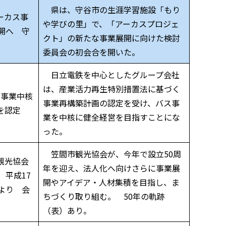
県は、守谷市の生涯学習施設「もり
ーカス事
や学びの里」で、「アーカスプロジェ
開へ 守
クト」の新たな事業展開に向けた検討
委員会の初会合を開いた。
日立電鉄を中心としたグループ会社
は、産業活力再生特別措置法に基づく
事業中核
事業再構築計画の認定を受け、バス事
を認定
業を中核に健全経営を目指すことにな
った。
笠間市観光協会が、今年で設立50周
観光協会
年を迎え、法人化へ向けさらに事業展
 平成17
開やアイデア・人材集積を目指し、ま
分より 会
ちづくり取り組む。 50年の軌跡
（表）あり。