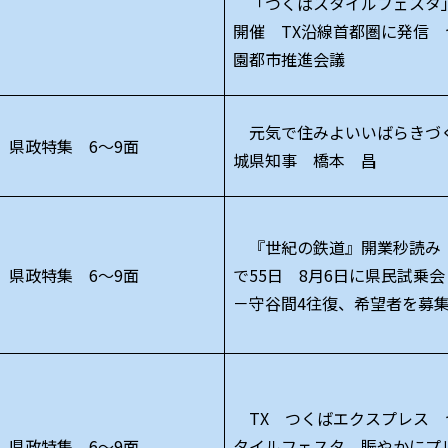
「つくばスタイルフェスタ」
開催 TX沿線首都圏に発信 
園都市推進会議
元気で住みよいいばらきづ
県政特集 6～9面
城県知事 橋本 昌
『世紀の鉄道』開業秒読み
県政特集 6～9面
で55日 8月6日に県民試乗
－守谷間4往復、希望者を募
TX つくばエクスプレス 
県政特集 6～9面
タイルフェスタ 賑やかにプ