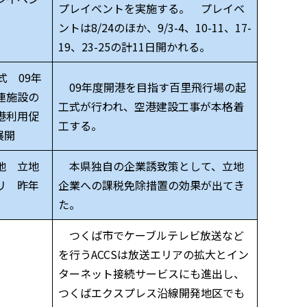
プレイベントを実施する。 プレイベ
ントは8/24のほか、9/3-4、10-11、17-
19、23-25の計11日開かれる。
 09年
09年度開港を目指す百里飛行場の起
連施設の
工式が行われ、空港建設工事が本格着
港利用促
工する。
展開
地 立地
本県独自の企業誘致策として、立地
リ 昨年
企業への課税免除措置の効果が出てき
た。
つくば市でケーブルテレビ放送など
を行うACCSは放送エリアの拡大とイン
ターネット接続サービスにも進出し、
つくばエクスプレス沿線開発地区でも