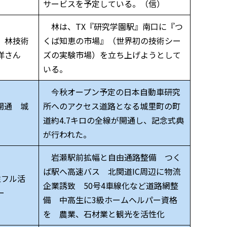
サービスを予定している。（信）
林は、TX『研究学園駅』南口に『つ
 林技術
くば知恵の市場』（世界初の技術シー
洋さん
ズの実験市場）を立ち上げようとして
いる。
今秋オープン予定の日本自動車研究
開通 城
所へのアクセス道路となる城里町の町
道約4.7キロの全線が開通し、記念式典
が行われた。
岩瀬駅前拡幅と自由通路整備 つく
ば駅へ高速バス 北関道IC周辺に物流
性フル活
企業誘致 50号4車線化など道路網整
ー
備 中高生に3級ホームヘルパー資格
を 農業、石材業と観光を活性化