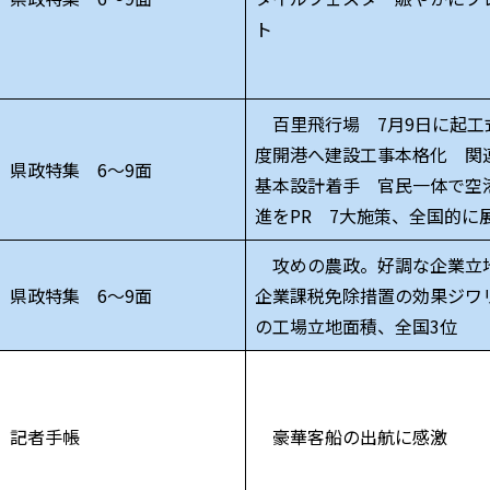
ト
百里飛行場 7月9日に起工式
度開港へ建設工事本格化 関
県政特集 6～9面
基本設計着手 官民一体で空
進をPR 7大施策、全国的に
攻めの農政。好調な企業立
県政特集 6～9面
企業課税免除措置の効果ジワ
の工場立地面積、全国3位
記者手帳
豪華客船の出航に感激