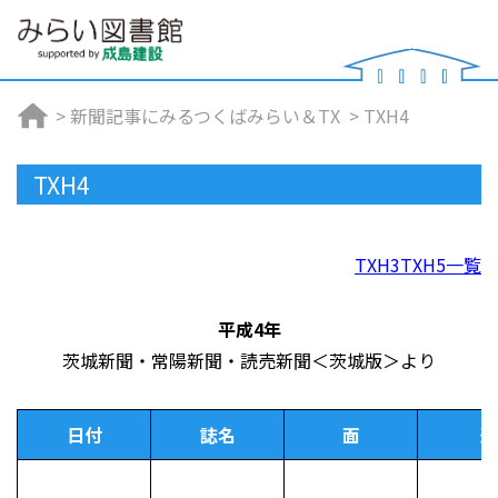
>
新聞記事にみるつくばみらい＆TX
>
TXH4
TXH4
TXH3
TXH5
一覧
平成4年
茨城新聞・常陽新聞・読売新聞＜茨城版＞より
日付
誌名
面
連