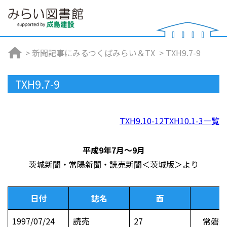
>
新聞記事にみるつくばみらい＆TX
>
TXH9.7-9
TXH9.7-9
TXH9.10-12
TXH10.1-3
一覧
平成9年7月～9月
茨城新聞・常陽新聞・読売新聞＜茨城版＞より
日付
誌名
面
1997/07/24
読売
27
常磐新線