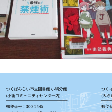
つくばみらい市立図書館 小絹分館
つく
(小絹コミュニティセンター内)
(みら
郵便番号：300-2445
郵便番